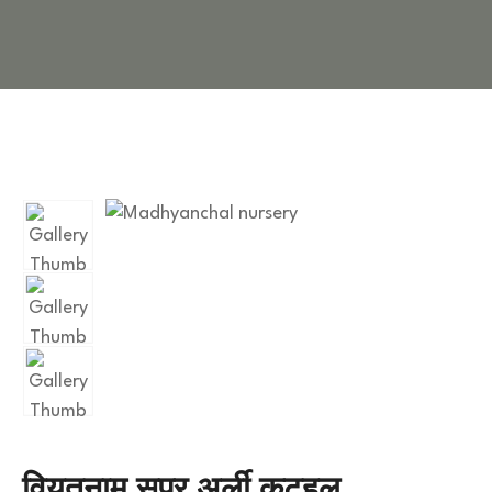
वियतनाम सुपर अर्ली कटहल