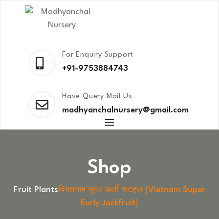
For Enquiry Support
+91-9753884743
Have Query Mail Us
madhyanchalnursery@gmail.com
Shop
Fruit Plants
वियतनाम सुपर अर्ली कटहल (Vietnam Super
Early Jackfruit)