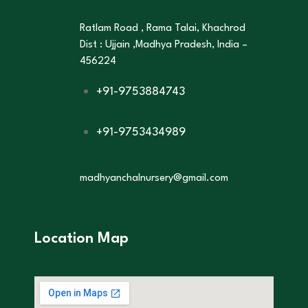
Ratlam Road , Rama Talai, Khachrod
Dist : Ujjain ,Madhya Pradesh, India –
456224
+91-9753884743
+91-9753434989
madhyanchalnursery@gmail.com
Location Map