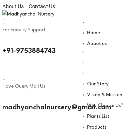
About Us
Contact Us
Skip
to
content
For Enquiry Support
Home
About us
+91-9753884743
Our Story
Have Query Mail Us
Vision & Mission
Why Choose Us?
madhyanchalnursery@gmail.com
Plants List
Products