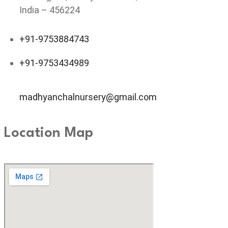
India – 456224
+91-9753884743
+91-9753434989
madhyanchalnursery@gmail.com
Location Map