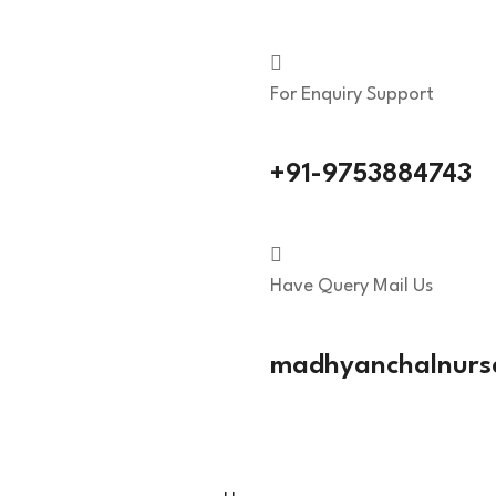
For Enquiry Support
+91-9753884743
Have Query Mail Us
madhyanchalnurs